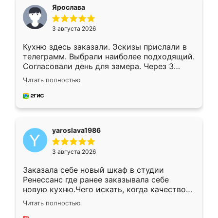
я хотела.
Ярослава
3 августа 2026
Кухню здесь заказали. Эскизы прислали в
телеграмм. Выбрали наиболее подходящий.
Согласовали день для замера. Через 3
недели кухня была уже готова. Остались
Читать полностью
довольны работой. Спасибо Ренессанс
мебель за качественную работу!
yaroslava1986
3 августа 2026
Заказала себе новый шкаф в студии
Ренессанс где ранее заказывала себе
новую кухню.Чего искать, когда качеством
вполне довольна. Служит кухня уже почти
Читать полностью
два года, нареканий нет.