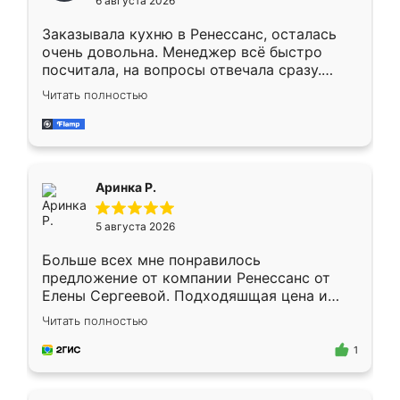
6 августа 2026
мебели буду заказывать только здесь.
Заказывала кухню в Ренессанс, осталась
очень довольна. Менеджер всё быстро
посчитала, на вопросы отвечала сразу.
Замерщик приехал в субботу, подошёл к
Читать полностью
делу со всей ответственностью. Собрали
за день, ребята работали аккуратно, даже
пыли почти не было. Качество отличное,
ящики ходят плавно, ничего не скрипит.
Всё подошло как влитое.
Аринка Р.
5 августа 2026
Больше всех мне понравилось
предложение от компании Ренессанс от
Елены Сергеевой. Подходяшщая цена и
короткие сроки изготовления. Приехавший
Читать полностью
для замера сотрудник Владислав
предложил по моему эскизу самый
1
подходящий вариант шкафа. Немного его
видоизменил, получилось даже лучше, чем