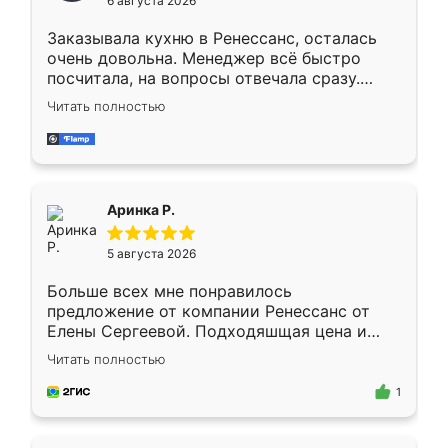
6 августа 2026
мебели буду заказывать только здесь.
Заказывала кухню в Ренессанс, осталась
очень довольна. Менеджер всё быстро
посчитала, на вопросы отвечала сразу.
Замерщик приехал в субботу, подошёл к
Читать полностью
делу со всей ответственностью. Собрали
за день, ребята работали аккуратно, даже
пыли почти не было. Качество отличное,
ящики ходят плавно, ничего не скрипит.
Всё подошло как влитое.
Аринка Р.
5 августа 2026
Больше всех мне понравилось
предложение от компании Ренессанс от
Елены Сергеевой. Подходяшщая цена и
короткие сроки изготовления. Приехавший
Читать полностью
для замера сотрудник Владислав
предложил по моему эскизу самый
1
подходящий вариант шкафа. Немного его
видоизменил, получилось даже лучше, чем