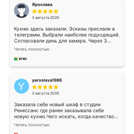
я хотела.
Ярослава
3 августа 2026
Кухню здесь заказали. Эскизы прислали в
телеграмм. Выбрали наиболее подходящий.
Согласовали день для замера. Через 3
недели кухня была уже готова. Остались
Читать полностью
довольны работой. Спасибо Ренессанс
мебель за качественную работу!
yaroslava1986
3 августа 2026
Заказала себе новый шкаф в студии
Ренессанс где ранее заказывала себе
новую кухню.Чего искать, когда качеством
вполне довольна. Служит кухня уже почти
Читать полностью
два года, нареканий нет.