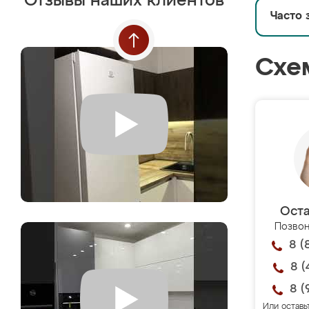
Отзывы наших клиентов
Часто 
Схе
Оста
Позвон
8 (
8 (
8 (
Или оставь