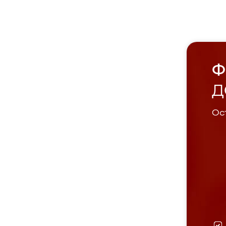
Ф
Д
Ост