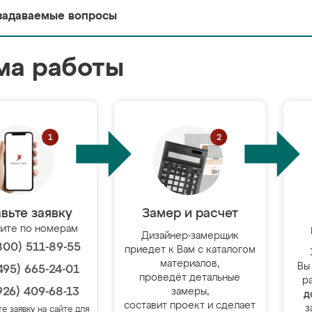
задаваемые вопросы
ма работы
вьте заявку
Замер и расчет
ите по номерам
Дизайнер-замерщик
800) 511-89-55
приедет к Вам с каталогом
материалов,
Вы
495) 665-24-01
проведёт детальные
р
926) 409-68-13
замеры,
д
составит проект и сделает
з
те заявку на сайте для