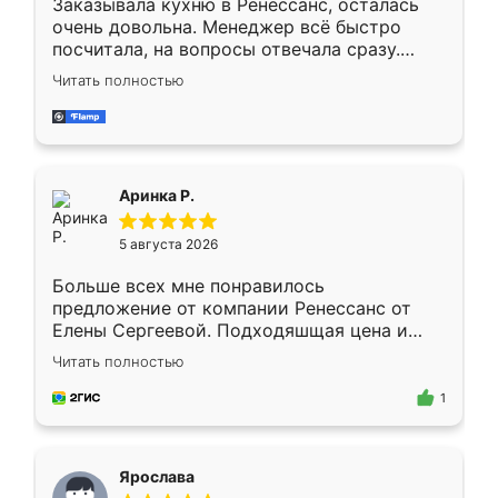
Заказывала кухню в Ренессанс, осталась
очень довольна. Менеджер всё быстро
посчитала, на вопросы отвечала сразу.
Замерщик приехал в субботу, подошёл к
Читать полностью
делу со всей ответственностью. Собрали
за день, ребята работали аккуратно, даже
пыли почти не было. Качество отличное,
ящики ходят плавно, ничего не скрипит.
Всё подошло как влитое.
Аринка Р.
5 августа 2026
Больше всех мне понравилось
предложение от компании Ренессанс от
Елены Сергеевой. Подходяшщая цена и
короткие сроки изготовления. Приехавший
Читать полностью
для замера сотрудник Владислав
предложил по моему эскизу самый
1
подходящий вариант шкафа. Немного его
видоизменил, получилось даже лучше, чем
я хотела.
Ярослава