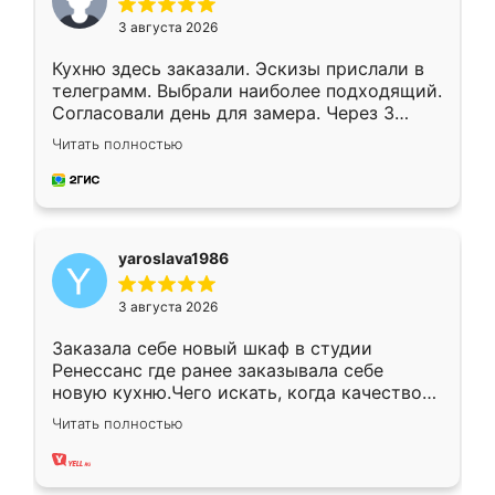
3 августа 2026
Кухню здесь заказали. Эскизы прислали в
телеграмм. Выбрали наиболее подходящий.
Согласовали день для замера. Через 3
недели кухня была уже готова. Остались
Читать полностью
довольны работой. Спасибо Ренессанс
мебель за качественную работу!
yaroslava1986
3 августа 2026
Заказала себе новый шкаф в студии
Ренессанс где ранее заказывала себе
новую кухню.Чего искать, когда качеством
вполне довольна. Служит кухня уже почти
Читать полностью
два года, нареканий нет.