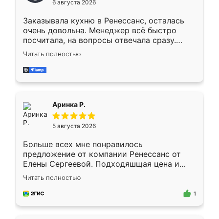
6 августа 2026
мебели буду заказывать только здесь.
Заказывала кухню в Ренессанс, осталась
очень довольна. Менеджер всё быстро
посчитала, на вопросы отвечала сразу.
Замерщик приехал в субботу, подошёл к
Читать полностью
делу со всей ответственностью. Собрали
за день, ребята работали аккуратно, даже
пыли почти не было. Качество отличное,
ящики ходят плавно, ничего не скрипит.
Всё подошло как влитое.
Аринка Р.
5 августа 2026
Больше всех мне понравилось
предложение от компании Ренессанс от
Елены Сергеевой. Подходяшщая цена и
короткие сроки изготовления. Приехавший
Читать полностью
для замера сотрудник Владислав
предложил по моему эскизу самый
1
подходящий вариант шкафа. Немного его
видоизменил, получилось даже лучше, чем