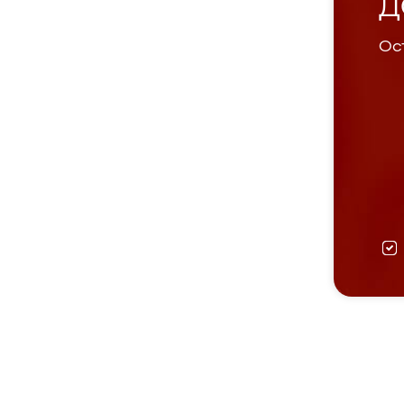
Д
Ост