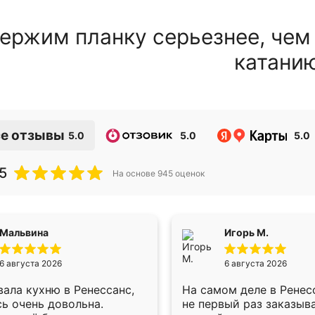
ержим планку серьезнее, чем
катани
е отзывы
5.0
5.0
5.0
5
На основе
945
оценок
Мальвина
Игорь М.
6 августа 2026
6 августа 2026
ала кухню в Ренессанс,
На самом деле в Ренес
ь очень довольна.
не первый раз заказыв