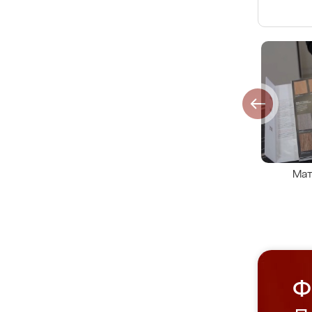
Мат
Ф