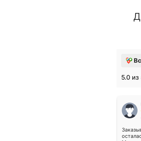
Д
Вс
5.0
из 
Заказыв
осталас