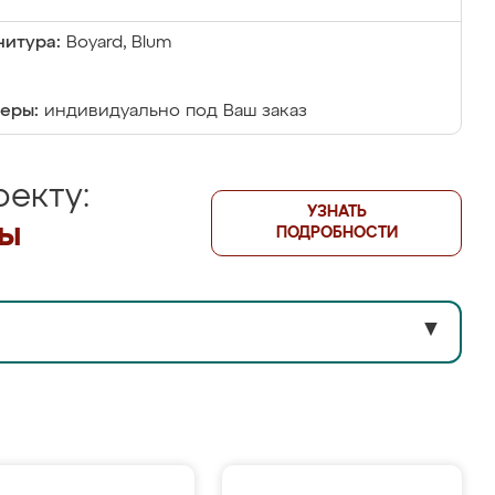
итура:
Boyard, Blum
еры:
индивидуально под Ваш заказ
екту:
УЗНАТЬ
лы
ПОДРОБНОСТИ
▼