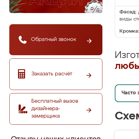
Фасад:
виды ст
Кромка
Обратный звонок
Изго
любы
Заказать расчёт
Часто 
Бесплатный вызов
дизайнера-
Схе
замерщика