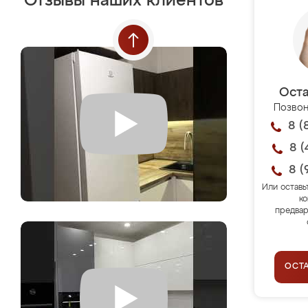
Отзывы наших клиентов
Оста
Позвон
8 (
8 (
8 (
Или оставь
ко
предвар
ОСТ