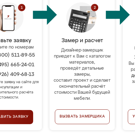
вьте заявку
Замер и расчет
ите по номерам
Дизайнер-замерщик
800) 511-89-55
приедет к Вам с каталогом
материалов,
Вы
495) 665-24-01
проведёт детальные
р
926) 409-68-13
замеры,
д
составит проект и сделает
з
те заявку на сайте для
окончательный расчёт
нсультации и
стоимости Вашей будущей
ительного расчёта
стоимости.
мебели.
ВЫЗВАТЬ ЗАМЕРЩИКА
АВИТЬ ЗАЯВКУ