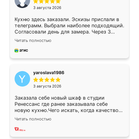
3 августа 2026
Кухню здесь заказали. Эскизы прислали в
телеграмм. Выбрали наиболее подходящий.
Согласовали день для замера. Через 3
недели кухня была уже готова. Остались
Читать полностью
довольны работой. Спасибо Ренессанс
мебель за качественную работу!
yaroslava1986
3 августа 2026
Заказала себе новый шкаф в студии
Ренессанс где ранее заказывала себе
новую кухню.Чего искать, когда качеством
вполне довольна. Служит кухня уже почти
Читать полностью
два года, нареканий нет.