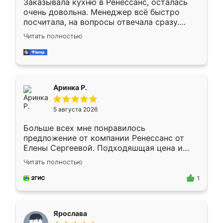
Заказывала кухню в Ренессанс, осталась
очень довольна. Менеджер всё быстро
посчитала, на вопросы отвечала сразу.
Замерщик приехал в субботу, подошёл к
Читать полностью
делу со всей ответственностью. Собрали
за день, ребята работали аккуратно, даже
пыли почти не было. Качество отличное,
ящики ходят плавно, ничего не скрипит.
Всё подошло как влитое.
Аринка Р.
5 августа 2026
Больше всех мне понравилось
предложение от компании Ренессанс от
Елены Сергеевой. Подходяшщая цена и
короткие сроки изготовления. Приехавший
Читать полностью
для замера сотрудник Владислав
предложил по моему эскизу самый
1
подходящий вариант шкафа. Немного его
видоизменил, получилось даже лучше, чем
я хотела.
Ярослава