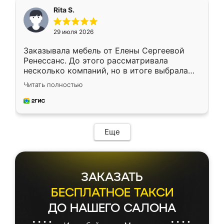
Rita S.
29 июля 2026
Заказывала мебель от Елены Сергеевой
Ренессанс. До этого рассматривала
несколько компаний, но в итоге выбрала
эту. Сначала обговорили условия, потом
Читать полностью
приехал замерщик, всё спокойно объяснил
и снял размеры. Изготовили в срок, с
доставкой тоже никаких проблем не
возникло. Сборку выполнили аккуратно,
мебель сразу встала на свое место без
Еще
каких-либо доработок. Качеством осталась
довольна, все выглядит так, как и ожидала.
ЗАКАЗАТЬ
БЕСПЛАТНОЕ ТАКСИ
ДО НАШЕГО САЛОНА