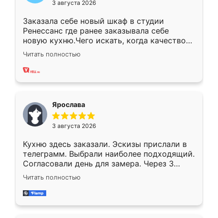
3 августа 2026
Заказала себе новый шкаф в студии
Ренессанс где ранее заказывала себе
новую кухню.Чего искать, когда качеством
вполне довольна. Служит кухня уже почти
Читать полностью
два года, нареканий нет.
Ярослава
3 августа 2026
Кухню здесь заказали. Эскизы прислали в
телеграмм. Выбрали наиболее подходящий.
Согласовали день для замера. Через 3
недели кухня была уже готова. Остались
Читать полностью
довольны работой. Спасибо Ренессанс
мебель за качественную работу!