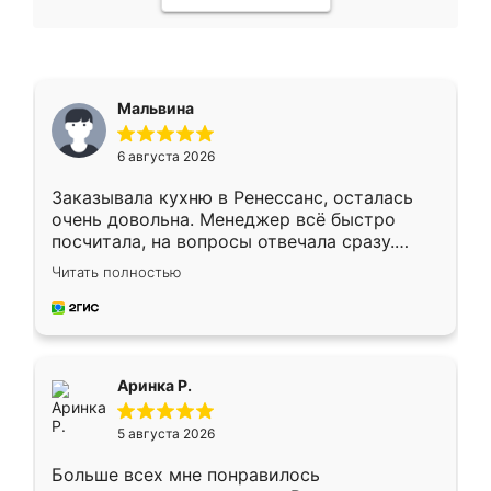
Мальвина
6 августа 2026
Заказывала кухню в Ренессанс, осталась
очень довольна. Менеджер всё быстро
посчитала, на вопросы отвечала сразу.
Замерщик приехал в субботу, подошёл к
Читать полностью
делу со всей ответственностью. Собрали
за день, ребята работали аккуратно, даже
пыли почти не было. Качество отличное,
ящики ходят плавно, ничего не скрипит.
Всё подошло как влитое.
Аринка Р.
5 августа 2026
Больше всех мне понравилось