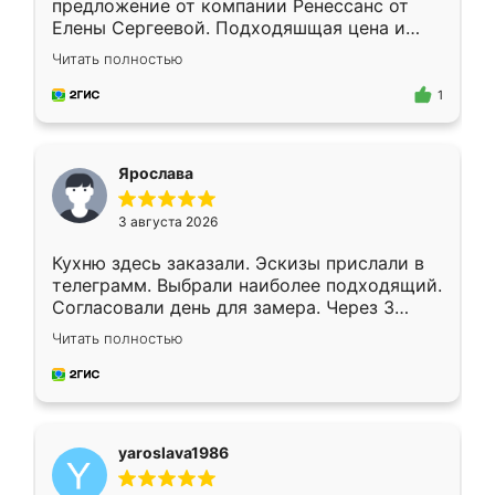
предложение от компании Ренессанс от
Елены Сергеевой. Подходяшщая цена и
короткие сроки изготовления. Приехавший
Читать полностью
для замера сотрудник Владислав
предложил по моему эскизу самый
1
подходящий вариант шкафа. Немного его
видоизменил, получилось даже лучше, чем
я хотела.
Ярослава
3 августа 2026
Кухню здесь заказали. Эскизы прислали в
телеграмм. Выбрали наиболее подходящий.
Согласовали день для замера. Через 3
недели кухня была уже готова. Остались
Читать полностью
довольны работой. Спасибо Ренессанс
мебель за качественную работу!
yaroslava1986