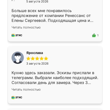
5 августа 2026
Больше всех мне понравилось
предложение от компании Ренессанс от
Елены Сергеевой. Подходяшщая цена и
короткие сроки изготовления. Приехавший
Читать полностью
для замера сотрудник Владислав
предложил по моему эскизу самый
1
подходящий вариант шкафа. Немного его
видоизменил, получилось даже лучше, чем
я хотела.
Ярослава
3 августа 2026
Кухню здесь заказали. Эскизы прислали в
телеграмм. Выбрали наиболее подходящий.
Согласовали день для замера. Через 3
недели кухня была уже готова. Остались
Читать полностью
довольны работой. Спасибо Ренессанс
мебель за качественную работу!