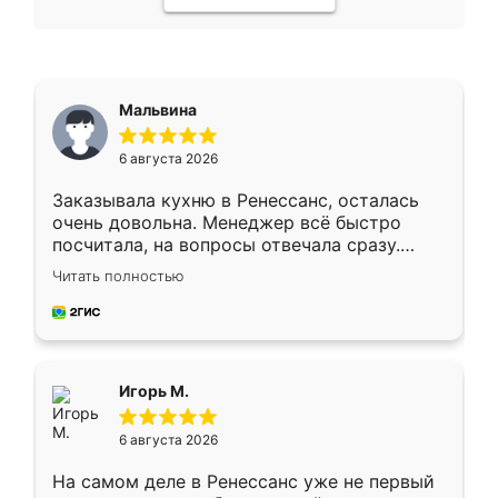
Мальвина
6 августа 2026
Заказывала кухню в Ренессанс, осталась
очень довольна. Менеджер всё быстро
посчитала, на вопросы отвечала сразу.
Замерщик приехал в субботу, подошёл к
Читать полностью
делу со всей ответственностью. Собрали
за день, ребята работали аккуратно, даже
пыли почти не было. Качество отличное,
ящики ходят плавно, ничего не скрипит.
Всё подошло как влитое.
Игорь М.
6 августа 2026
На самом деле в Ренессанс уже не первый