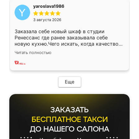
yaroslava1986
3 августа 2026
Заказала себе новый шкаф в студии
Ренессанс где ранее заказывала себе
новую кухню.Чего искать, когда качеством
вполне довольна. Служит кухня уже почти
Читать полностью
два года, нареканий нет.
Еще
ЗАКАЗАТЬ
БЕСПЛАТНОЕ ТАКСИ
ДО НАШЕГО САЛОНА