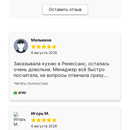
Оставить отзыв
Мальвина
6 августа 2026
Заказывала кухню в Ренессанс, осталась
очень довольна. Менеджер всё быстро
посчитала, на вопросы отвечала сразу.
Замерщик приехал в субботу, подошёл к
Читать полностью
делу со всей ответственностью. Собрали
за день, ребята работали аккуратно, даже
пыли почти не было. Качество отличное,
ящики ходят плавно, ничего не скрипит.
Всё подошло как влитое.
Игорь М.
6 августа 2026