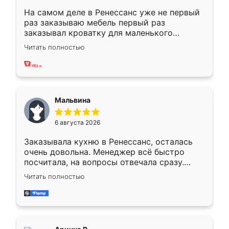
На самом деле в Ренессанс уже не первый
раз заказываю мебель первый раз
заказывал кроватку для маленького
ребёнка при его рождении ,во второй раз
Читать полностью
заказал шкаф-купе. По качеству очень
хорошее сборка достаточно быстрая,
также адекватные цены. До этого
сравнивал с разными конкурентами в этом
сегменте ,выбор у конкурентов куда
Мальвина
меньше, здесь же он более разнообразный.
Мне нравится ,если что-то потребуется из
6 августа 2026
мебели буду заказывать только здесь.
Заказывала кухню в Ренессанс, осталась
очень довольна. Менеджер всё быстро
посчитала, на вопросы отвечала сразу.
Замерщик приехал в субботу, подошёл к
Читать полностью
делу со всей ответственностью. Собрали
за день, ребята работали аккуратно, даже
пыли почти не было. Качество отличное,
ящики ходят плавно, ничего не скрипит.
Всё подошло как влитое.