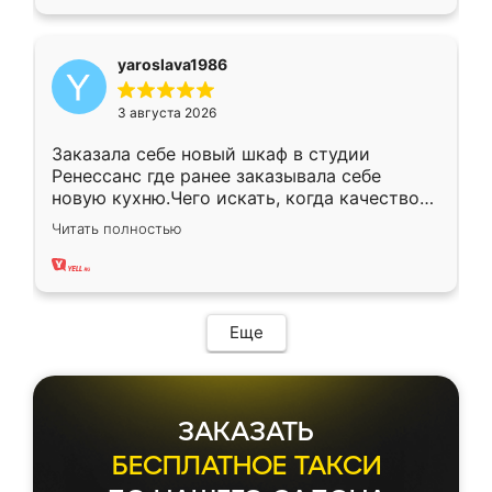
yaroslava1986
3 августа 2026
Заказала себе новый шкаф в студии
Ренессанс где ранее заказывала себе
новую кухню.Чего искать, когда качеством
вполне довольна. Служит кухня уже почти
Читать полностью
два года, нареканий нет.
Еще
ЗАКАЗАТЬ
БЕСПЛАТНОЕ ТАКСИ