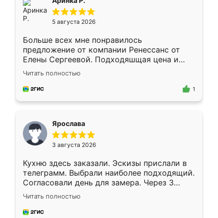
Аринка Р.
5 августа 2026
Больше всех мне понравилось
предложение от компании Ренессанс от
Елены Сергеевой. Подходяшщая цена и
короткие сроки изготовления. Приехавший
Читать полностью
для замера сотрудник Владислав
предложил по моему эскизу самый
1
подходящий вариант шкафа. Немного его
видоизменил, получилось даже лучше, чем
я хотела.
Ярослава
3 августа 2026
Кухню здесь заказали. Эскизы прислали в
телеграмм. Выбрали наиболее подходящий.
Согласовали день для замера. Через 3
недели кухня была уже готова. Остались
Читать полностью
довольны работой. Спасибо Ренессанс
мебель за качественную работу!