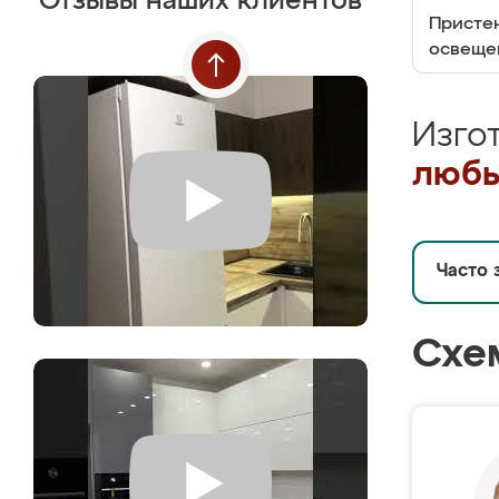
Отзывы наших клиентов
Пристен
освеще
Изго
любы
Часто 
Схе