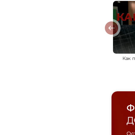
Как 
Ф
Д
Ост