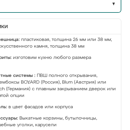
▼
ики
лешница:
пластиковая, толщина 26 мм или 38 мм;
скусственного камня, толщина 38 мм
риты:
изготовим кухню любого размера
тные системы :
ПВШ полного открывания,
ембоксы BOYARD (Россия), Blum (Австрия) или
ich (Германия) с плавным закрыванием дверок или
этой опции
ль:
в цвет фасадов или корпуса
ссуары:
Выкатные корзины, бутылочницы,
ебные уголки, карусели