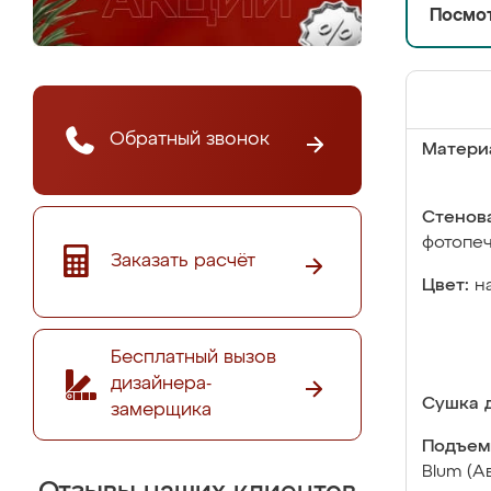
Посмот
Обратный звонок
Матери
Стенова
фотопе
Заказать расчёт
Цвет:
н
Бесплатный вызов
дизайнера-
Сушка д
замерщика
Подъем
Blum (А