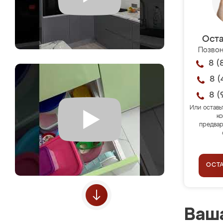
Оста
Позвон
8 (
8 (
8 (
Или оставь
ко
предвар
ОСТ
Ваша