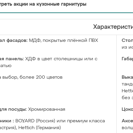
реть акции на кухонные гарнитуры
Характерист
ал фасадов:
МДФ, покрытые плёнкой ПВХ
Сто
из и
я панель:
ХДФ в цвет столешницы или с
Габа
чатью
а выбор, более 200 цветов
Выка
танд
Hett
без 
ля посуды:
Хромированная
Цоко
ники :
BOYARD (Россия) или премиум класса
Аксе
встрия), Hettich (Германия)
волш