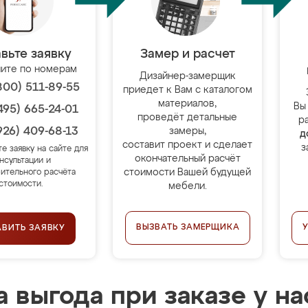
вьте заявку
Замер и расчет
ите по номерам
Дизайнер-замерщик
800) 511-89-55
приедет к Вам с каталогом
материалов,
Вы
495) 665-24-01
проведёт детальные
р
926) 409-68-13
замеры,
д
составит проект и сделает
з
те заявку на сайте для
окончательный расчёт
нсультации и
стоимости Вашей будущей
ительного расчёта
стоимости.
мебели.
ВЫЗВАТЬ ЗАМЕРЩИКА
АВИТЬ ЗАЯВКУ
 выгода при заказе у на