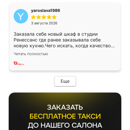
yaroslava1986
3 августа 2026
Заказала себе новый шкаф в студии
Ренессанс где ранее заказывала себе
новую кухню.Чего искать, когда качеством
вполне довольна. Служит кухня уже почти
Читать полностью
два года, нареканий нет.
Еще
ЗАКАЗАТЬ
БЕСПЛАТНОЕ ТАКСИ
ДО НАШЕГО САЛОНА