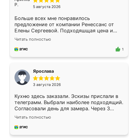
5 августа 2026
Больше всех мне понравилось
предложение от компании Ренессанс от
Елены Сергеевой. Подходяшщая цена и
короткие сроки изготовления. Приехавший
Читать полностью
для замера сотрудник Владислав
предложил по моему эскизу самый
1
подходящий вариант шкафа. Немного его
видоизменил, получилось даже лучше, чем
я хотела.
Ярослава
3 августа 2026
Кухню здесь заказали. Эскизы прислали в
телеграмм. Выбрали наиболее подходящий.
Согласовали день для замера. Через 3
недели кухня была уже готова. Остались
Читать полностью
довольны работой. Спасибо Ренессанс
мебель за качественную работу!