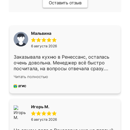
Оставить отзыв
Мальвина
6 августа 2026
Заказывала кухню в Ренессанс, осталась
очень довольна. Менеджер всё быстро
посчитала, на вопросы отвечала сразу.
Замерщик приехал в субботу, подошёл к
Читать полностью
делу со всей ответственностью. Собрали
за день, ребята работали аккуратно, даже
пыли почти не было. Качество отличное,
ящики ходят плавно, ничего не скрипит.
Всё подошло как влитое.
Игорь М.
6 августа 2026