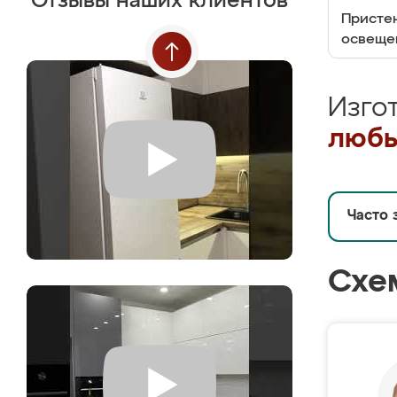
Отзывы наших клиентов
Пристен
освеще
Изго
любы
Часто 
Схе