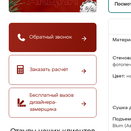
Посмот
Обратный звонок
Матери
Стенова
фотопе
Заказать расчёт
Цвет:
н
Бесплатный вызов
дизайнера-
Сушка д
замерщика
Подъем
Blum (А