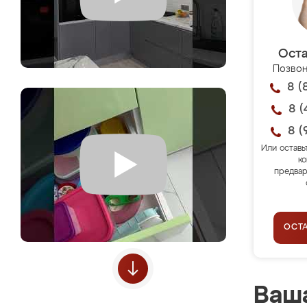
Оста
Позвон
8 (
8 (
8 (
Или оставь
ко
предвар
ОСТ
Ваша