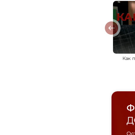
Как 
Ф
Д
Ост