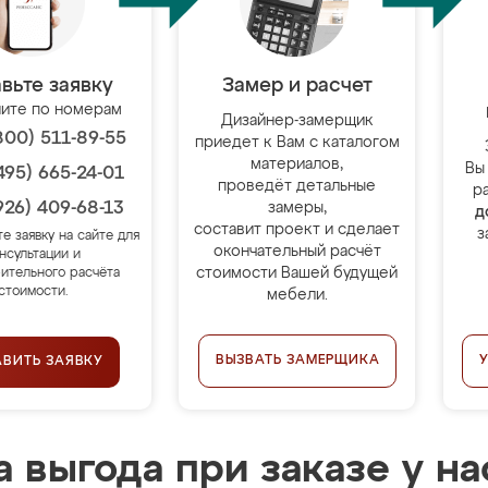
вьте заявку
Замер и расчет
ите по номерам
Дизайнер-замерщик
800) 511-89-55
приедет к Вам с каталогом
материалов,
Вы
495) 665-24-01
проведёт детальные
р
926) 409-68-13
замеры,
д
составит проект и сделает
з
те заявку на сайте для
окончательный расчёт
нсультации и
стоимости Вашей будущей
ительного расчёта
стоимости.
мебели.
ВЫЗВАТЬ ЗАМЕРЩИКА
АВИТЬ ЗАЯВКУ
 выгода при заказе у на