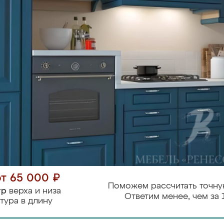
от 65 000 ₽
Поможем рассчитать точну
тр
верха и низа
Ответим менее, чем за 
тура в длину