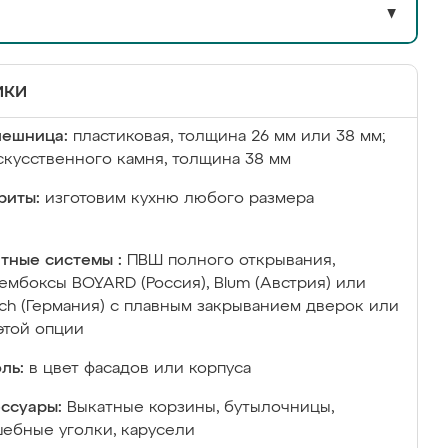
▼
ики
лешница:
пластиковая, толщина 26 мм или 38 мм;
скусственного камня, толщина 38 мм
риты:
изготовим кухню любого размера
тные системы :
ПВШ полного открывания,
ембоксы BOYARD (Россия), Blum (Австрия) или
ich (Германия) с плавным закрыванием дверок или
этой опции
ль:
в цвет фасадов или корпуса
ссуары:
Выкатные корзины, бутылочницы,
ебные уголки, карусели