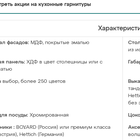
реть акции на кухонные гарнитуры
Характерист
ал фасадов:
МДФ, покрытые эмалью
Сто
из и
я панель:
ХДФ в цвет столешницы или с
Габа
чатью
а выбор, более 250 цветов
Выка
танд
Hett
без 
ля посуды:
Хромированная
Цоко
ники :
BOYARD (Россия) или премиум класса
Аксе
встрия), Hettich (Германия)
волш