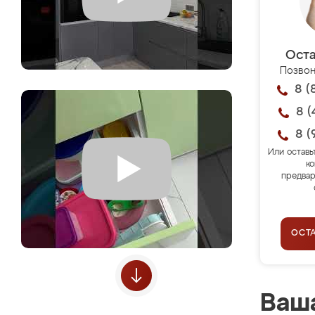
Оста
Позвон
8 (
8 (
8 (
Или оставь
ко
предвар
ОСТ
Ваша