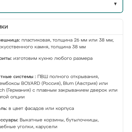
▼
ики
лешница:
пластиковая, толщина 26 мм или 38 мм;
скусственного камня, толщина 38 мм
риты:
изготовим кухню любого размера
тные системы :
ПВШ полного открывания,
ембоксы BOYARD (Россия), Blum (Австрия) или
ich (Германия) с плавным закрыванием дверок или
этой опции
ль:
в цвет фасадов или корпуса
ссуары:
Выкатные корзины, бутылочницы,
ебные уголки, карусели