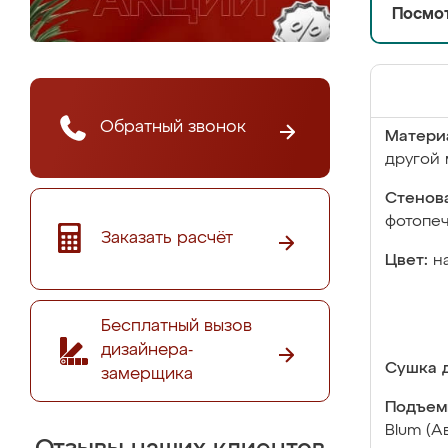
Посмот
Обратный звонок
Матери
другой 
Стенова
фотопе
Заказать расчёт
Цвет:
н
Бесплатный вызов
дизайнера-
Сушка д
замерщика
Подъем
Blum (А