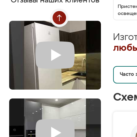
Отзывы наших клиентов
Пристен
освеще
Изго
любы
Часто 
Схе