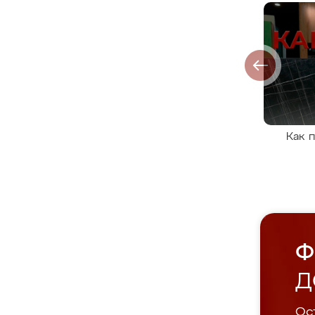
Как 
Ф
Д
Ост