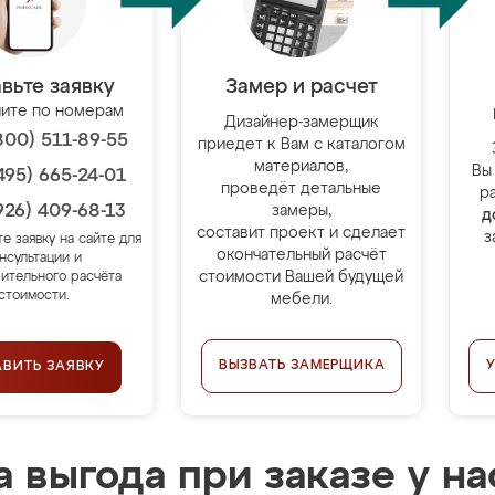
вьте заявку
Замер и расчет
ите по номерам
Дизайнер-замерщик
800) 511-89-55
приедет к Вам с каталогом
материалов,
Вы
495) 665-24-01
проведёт детальные
р
926) 409-68-13
замеры,
д
составит проект и сделает
з
те заявку на сайте для
окончательный расчёт
нсультации и
стоимости Вашей будущей
ительного расчёта
стоимости.
мебели.
ВЫЗВАТЬ ЗАМЕРЩИКА
АВИТЬ ЗАЯВКУ
 выгода при заказе у на