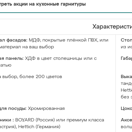
реть акции на кухонные гарнитуры
Характерист
ал фасадов:
МДФ, покрытые плёнкой ПВХ, или
Сто
материал на ваш выбор
из и
я панель:
ХДФ в цвет столешницы или с
Габа
чатью
а выбор, более 200 цветов
Выка
танд
Hett
без 
ля посуды:
Хромированная
Цоко
ники :
BOYARD (Россия) или премиум класса
Аксе
встрия), Hettich (Германия)
волш