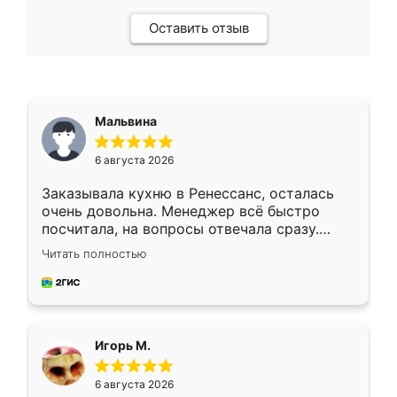
Оставить отзыв
Мальвина
6 августа 2026
Заказывала кухню в Ренессанс, осталась
очень довольна. Менеджер всё быстро
посчитала, на вопросы отвечала сразу.
Замерщик приехал в субботу, подошёл к
Читать полностью
делу со всей ответственностью. Собрали
за день, ребята работали аккуратно, даже
пыли почти не было. Качество отличное,
ящики ходят плавно, ничего не скрипит.
Всё подошло как влитое.
Игорь М.
6 августа 2026