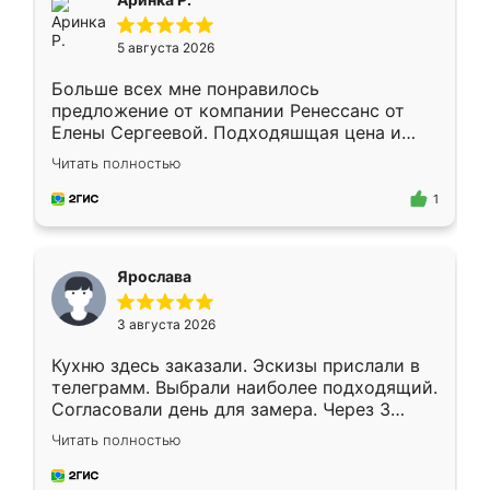
5 августа 2026
Больше всех мне понравилось
предложение от компании Ренессанс от
Елены Сергеевой. Подходяшщая цена и
короткие сроки изготовления. Приехавший
Читать полностью
для замера сотрудник Владислав
предложил по моему эскизу самый
1
подходящий вариант шкафа. Немного его
видоизменил, получилось даже лучше, чем
я хотела.
Ярослава
3 августа 2026
Кухню здесь заказали. Эскизы прислали в
телеграмм. Выбрали наиболее подходящий.
Согласовали день для замера. Через 3
недели кухня была уже готова. Остались
Читать полностью
довольны работой. Спасибо Ренессанс
мебель за качественную работу!