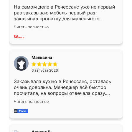
На самом деле в Ренессанс уже не первый
раз заказываю мебель первый раз
заказывал кроватку для маленького
ребёнка при его рождении ,во второй раз
Читать полностью
заказал шкаф-купе. По качеству очень
хорошее сборка достаточно быстрая,
также адекватные цены. До этого
сравнивал с разными конкурентами в этом
сегменте ,выбор у конкурентов куда
Мальвина
меньше, здесь же он более разнообразный.
Мне нравится ,если что-то потребуется из
6 августа 2026
мебели буду заказывать только здесь.
Заказывала кухню в Ренессанс, осталась
очень довольна. Менеджер всё быстро
посчитала, на вопросы отвечала сразу.
Замерщик приехал в субботу, подошёл к
Читать полностью
делу со всей ответственностью. Собрали
за день, ребята работали аккуратно, даже
пыли почти не было. Качество отличное,
ящики ходят плавно, ничего не скрипит.
Всё подошло как влитое.
Аринка Р.