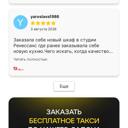
yaroslava1986
3 августа 2026
Заказала себе новый шкаф в студии
Ренессанс где ранее заказывала себе
новую кухню.Чего искать, когда качеством
вполне довольна. Служит кухня уже почти
Читать полностью
два года, нареканий нет.
Еще
ЗАКАЗАТЬ
БЕСПЛАТНОЕ ТАКСИ