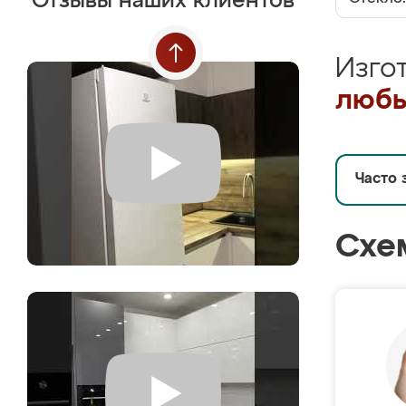
Отзывы наших клиентов
Изго
любы
Часто 
Схе