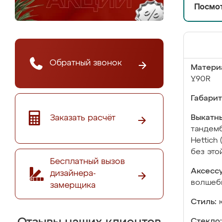
Посмот
Обратный звонок
Матери
Y90R
Габарит
Заказать расчёт
Выкатны
тандемб
Hettich
без это
Бесплатный вызов
Аксесс
дизайнера-
волшебн
замерщика
Стиль:
Стекло: