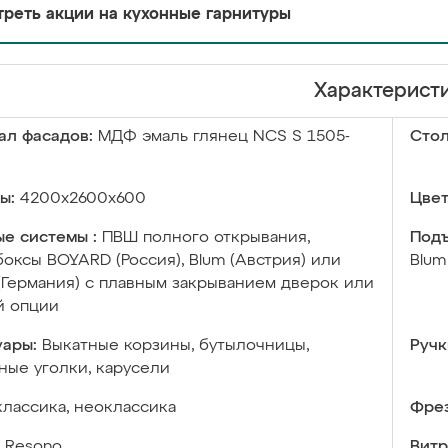
реть акции на кухонные гарнитуры
Характерист
ал фасадов:
МДФ эмаль глянец NCS S 1505-
Сто
ы:
4200х2600х600
Цвет
е системы :
ПВШ полного открывания,
Подъ
оксы BOYARD (Россия), Blum (Австрия) или
Blum
 (Германия) с плавным закрыванием дверок или
й опции
уары:
Выкатные корзины, бутылочницы,
Ручк
ые уголки, карусели
классика, неоклассика
Фрез
Resono
Витр