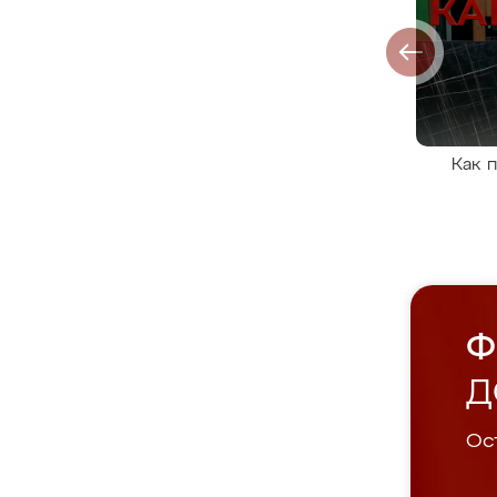
Как 
Ф
Д
Ост