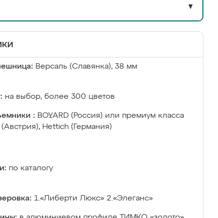
▼
ики
лешница:
Версаль (Славянка), 38 мм
:
на выбор, более 300 цветов
емники :
BOYARD (Россия) или премиум класса
 (Австрия), Hettich (Германия)
и:
по каталогу
еровка:
1.«Либерти Люкс» 2.«Элеганс»
ины:
в алюминиевом профиле ТИМКО «золото»