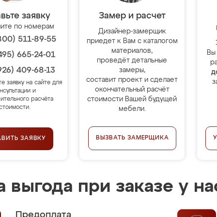
вьте заявку
Замер и расчет
ите по номерам
Дизайнер-замерщик
800) 511-89-55
приедет к Вам с каталогом
материалов,
Вы
495) 665-24-01
проведёт детальные
р
926) 409-68-13
замеры,
д
составит проект и сделает
з
те заявку на сайте для
окончательный расчёт
нсультации и
стоимости Вашей будущей
ительного расчёта
стоимости.
мебели.
ВЫЗВАТЬ ЗАМЕРЩИКА
АВИТЬ ЗАЯВКУ
 выгода при заказе у на
Предоплата