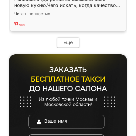
новую кухню.Чего искать, когда качеством
вполне довольна. Служит кухня уже почти
Читать полностью
два года, нареканий нет.
Еще
ЗАКАЗАТЬ
БЕСПЛАТНОЕ ТАКСИ
ДО НАШЕГО САЛОНА
Из любой точки Москвы и
Московской области!