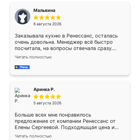
сравнивал с разными конкурентами в этом
сегменте ,выбор у конкурентов куда
Мальвина
меньше, здесь же он более разнообразный.
Мне нравится ,если что-то потребуется из
6 августа 2026
мебели буду заказывать только здесь.
Заказывала кухню в Ренессанс, осталась
очень довольна. Менеджер всё быстро
посчитала, на вопросы отвечала сразу.
Замерщик приехал в субботу, подошёл к
Читать полностью
делу со всей ответственностью. Собрали
за день, ребята работали аккуратно, даже
пыли почти не было. Качество отличное,
ящики ходят плавно, ничего не скрипит.
Всё подошло как влитое.
Аринка Р.
5 августа 2026
Больше всех мне понравилось
предложение от компании Ренессанс от
Елены Сергеевой. Подходяшщая цена и
короткие сроки изготовления. Приехавший
Читать полностью
для замера сотрудник Владислав