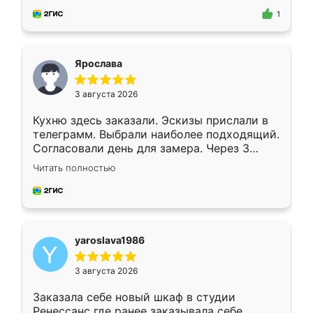
предложил по моему эскизу самый
1
подходящий вариант шкафа. Немного его
видоизменил, получилось даже лучше, чем
я хотела.
Ярослава
3 августа 2026
Кухню здесь заказали. Эскизы прислали в
телеграмм. Выбрали наиболее подходящий.
Согласовали день для замера. Через 3
недели кухня была уже готова. Остались
Читать полностью
довольны работой. Спасибо Ренессанс
мебель за качественную работу!
yaroslava1986
3 августа 2026
Заказала себе новый шкаф в студии
Ренессанс где ранее заказывала себе