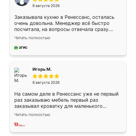
6 августа 2026
Заказывала кухню в Ренессанс, осталась
очень довольна. Менеджер всё быстро
посчитала, на вопросы отвечала сразу.
Замерщик приехал в субботу, подошёл к
Читать полностью
делу со всей ответственностью. Собрали
за день, ребята работали аккуратно, даже
пыли почти не было. Качество отличное,
ящики ходят плавно, ничего не скрипит.
Всё подошло как влитое.
Игорь М.
6 августа 2026
На самом деле в Ренессанс уже не первый
раз заказываю мебель первый раз
заказывал кроватку для маленького
ребёнка при его рождении ,во второй раз
Читать полностью
заказал шкаф-купе. По качеству очень
хорошее сборка достаточно быстрая,
также адекватные цены. До этого