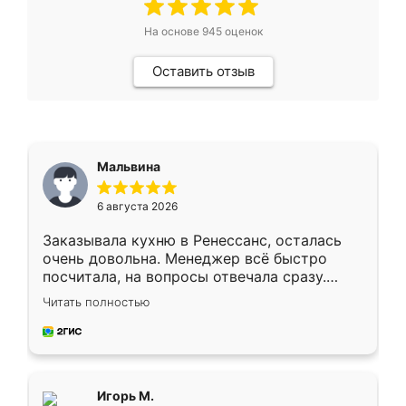
На основе
945
оценок
Оставить отзыв
Мальвина
6 августа 2026
Заказывала кухню в Ренессанс, осталась
очень довольна. Менеджер всё быстро
посчитала, на вопросы отвечала сразу.
Замерщик приехал в субботу, подошёл к
Читать полностью
делу со всей ответственностью. Собрали
за день, ребята работали аккуратно, даже
пыли почти не было. Качество отличное,
ящики ходят плавно, ничего не скрипит.
Всё подошло как влитое.
Игорь М.