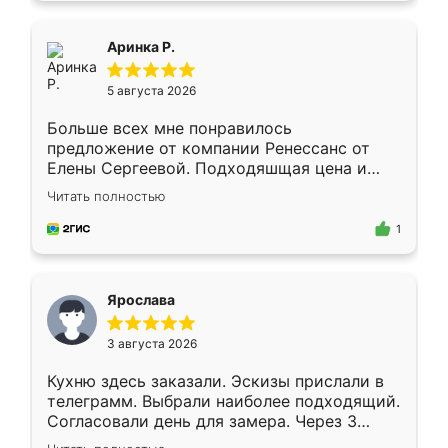
ящики ходят плавно, ничего не скрипит.
Всё подошло как влитое.
Аринка Р.
5 августа 2026
Больше всех мне понравилось
предложение от компании Ренессанс от
Елены Сергеевой. Подходяшщая цена и
короткие сроки изготовления. Приехавший
Читать полностью
для замера сотрудник Владислав
предложил по моему эскизу самый
1
подходящий вариант шкафа. Немного его
видоизменил, получилось даже лучше, чем
я хотела.
Ярослава
3 августа 2026
Кухню здесь заказали. Эскизы прислали в
телеграмм. Выбрали наиболее подходящий.
Согласовали день для замера. Через 3
недели кухня была уже готова. Остались