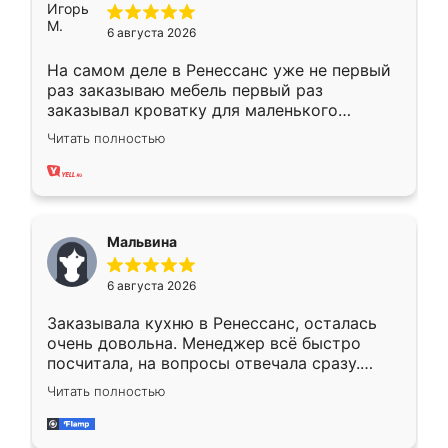
6 августа 2026
На самом деле в Ренессанс уже не первый
раз заказываю мебель первый раз
заказывал кроватку для маленького
ребёнка при его рождении ,во второй раз
Читать полностью
заказал шкаф-купе. По качеству очень
хорошее сборка достаточно быстрая,
также адекватные цены. До этого
сравнивал с разными конкурентами в этом
сегменте ,выбор у конкурентов куда
Мальвина
меньше, здесь же он более разнообразный.
Мне нравится ,если что-то потребуется из
6 августа 2026
мебели буду заказывать только здесь.
Заказывала кухню в Ренессанс, осталась
очень довольна. Менеджер всё быстро
посчитала, на вопросы отвечала сразу.
Замерщик приехал в субботу, подошёл к
Читать полностью
делу со всей ответственностью. Собрали
за день, ребята работали аккуратно, даже
пыли почти не было. Качество отличное,