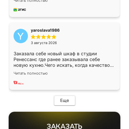
Читать полностью
довольны работой. Спасибо Ренессанс
мебель за качественную работу!
yaroslava1986
3 августа 2026
Заказала себе новый шкаф в студии
Ренессанс где ранее заказывала себе
новую кухню.Чего искать, когда качеством
вполне довольна. Служит кухня уже почти
Читать полностью
два года, нареканий нет.
Еще
ЗАКАЗАТЬ