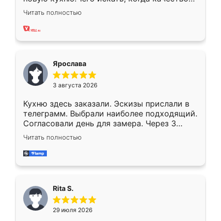
вполне довольна. Служит кухня уже почти
Читать полностью
два года, нареканий нет.
Ярослава
3 августа 2026
Кухню здесь заказали. Эскизы прислали в
телеграмм. Выбрали наиболее подходящий.
Согласовали день для замера. Через 3
недели кухня была уже готова. Остались
Читать полностью
довольны работой. Спасибо Ренессанс
мебель за качественную работу!
Rita S.
29 июля 2026