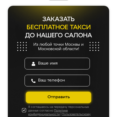
каких-либо доработок. Качеством осталась
довольна, все выглядит так, как и ожидала.
ЗАКАЗАТЬ
БЕСПЛАТНОЕ ТАКСИ
ДО НАШЕГО САЛОНА
Из любой точки Москвы и
Московской области!
Отправить
Я соглашаюсь на передачу персональных
данных согласно
Политике
конфиденциальности
|
Пользовательскому