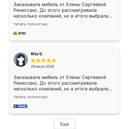
Заказывала мебель от Елены Сергеевой
Ренессанс. До этого рассматривала
несколько компаний, но в итоге выбрала
эту. Сначала обговорили условия, потом
Читать полностью
приехал замерщик, всё спокойно объяснил
и снял размеры. Изготовили в срок, с
доставкой тоже никаких проблем не
возникло. Сборку выполнили аккуратно,
мебель сразу встала на свое место без
Rita S.
каких-либо доработок. Качеством осталась
довольна, все выглядит так, как и ожидала.
29 июля 2026
Заказывала мебель от Елены Сергеевой
Ренессанс. До этого рассматривала
несколько компаний, но в итоге выбрала
эту. Сначала обговорили условия, потом
Читать полностью
приехал замерщик, всё спокойно объяснил
и снял размеры. Изготовили в срок, с
доставкой тоже никаких проблем не
возникло. Сборку выполнили аккуратно,
мебель сразу встала на свое место без
Еще