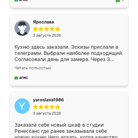
1
подходящий вариант шкафа. Немного его
видоизменил, получилось даже лучше, чем
я хотела.
Ярослава
3 августа 2026
Кухню здесь заказали. Эскизы прислали в
телеграмм. Выбрали наиболее подходящий.
Согласовали день для замера. Через 3
недели кухня была уже готова. Остались
Читать полностью
довольны работой. Спасибо Ренессанс
мебель за качественную работу!
yaroslava1986
3 августа 2026
Заказала себе новый шкаф в студии
Ренессанс где ранее заказывала себе
новую кухню.Чего искать, когда качеством