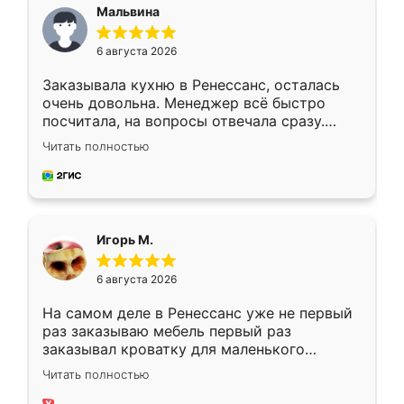
Мальвина
6 августа 2026
Заказывала кухню в Ренессанс, осталась
очень довольна. Менеджер всё быстро
посчитала, на вопросы отвечала сразу.
Замерщик приехал в субботу, подошёл к
Читать полностью
делу со всей ответственностью. Собрали
за день, ребята работали аккуратно, даже
пыли почти не было. Качество отличное,
ящики ходят плавно, ничего не скрипит.
Всё подошло как влитое.
Игорь М.
6 августа 2026
На самом деле в Ренессанс уже не первый
раз заказываю мебель первый раз
заказывал кроватку для маленького
ребёнка при его рождении ,во второй раз
Читать полностью
заказал шкаф-купе. По качеству очень
хорошее сборка достаточно быстрая,