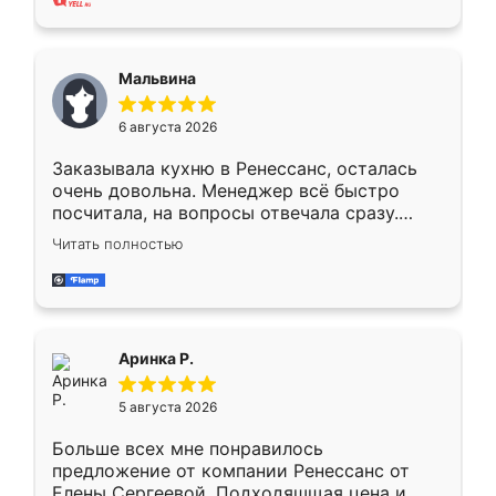
также адекватные цены. До этого
сравнивал с разными конкурентами в этом
сегменте ,выбор у конкурентов куда
Мальвина
меньше, здесь же он более разнообразный.
Мне нравится ,если что-то потребуется из
6 августа 2026
мебели буду заказывать только здесь.
Заказывала кухню в Ренессанс, осталась
очень довольна. Менеджер всё быстро
посчитала, на вопросы отвечала сразу.
Замерщик приехал в субботу, подошёл к
Читать полностью
делу со всей ответственностью. Собрали
за день, ребята работали аккуратно, даже
пыли почти не было. Качество отличное,
ящики ходят плавно, ничего не скрипит.
Всё подошло как влитое.
Аринка Р.
5 августа 2026
Больше всех мне понравилось
предложение от компании Ренессанс от
Елены Сергеевой. Подходяшщая цена и