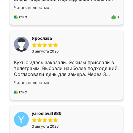
короткие сроки изготовления. Приехавший
Читать полностью
для замера сотрудник Владислав
предложил по моему эскизу самый
1
подходящий вариант шкафа. Немного его
видоизменил, получилось даже лучше, чем
я хотела.
Ярослава
3 августа 2026
Кухню здесь заказали. Эскизы прислали в
телеграмм. Выбрали наиболее подходящий.
Согласовали день для замера. Через 3
недели кухня была уже готова. Остались
Читать полностью
довольны работой. Спасибо Ренессанс
мебель за качественную работу!
yaroslava1986
3 августа 2026