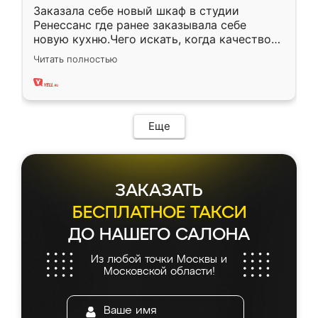
Заказала себе новый шкаф в студии
Ренессанс где ранее заказывала себе
новую кухню.Чего искать, когда качеством
вполне довольна. Служит кухня уже почти
Читать полностью
два года, нареканий нет.
Еще
ЗАКАЗАТЬ
БЕСПЛАТНОЕ ТАКСИ
ДО НАШЕГО САЛОНА
Из любой точки Москвы и
Московской области!