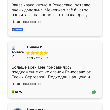
Заказывала кухню в Ренессанс, осталась
очень довольна. Менеджер всё быстро
посчитала, на вопросы отвечала сразу.
Замерщик приехал в субботу, подошёл к
Читать полностью
делу со всей ответственностью. Собрали
за день, ребята работали аккуратно, даже
пыли почти не было. Качество отличное,
ящики ходят плавно, ничего не скрипит.
Всё подошло как влитое.
Аринка Р.
5 августа 2026
Больше всех мне понравилось
предложение от компании Ренессанс от
Елены Сергеевой. Подходяшщая цена и
короткие сроки изготовления. Приехавший
Читать полностью
для замера сотрудник Владислав
предложил по моему эскизу самый
1
подходящий вариант шкафа. Немного его
видоизменил, получилось даже лучше, чем
я хотела.
Ярослава