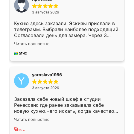
3 августа 2026
Кухню здесь заказали. Эскизы прислали в
телеграмм. Выбрали наиболее подходящий.
Согласовали день для замера. Через 3
недели кухня была уже готова. Остались
Читать полностью
довольны работой. Спасибо Ренессанс
мебель за качественную работу!
yaroslava1986
3 августа 2026
Заказала себе новый шкаф в студии
Ренессанс где ранее заказывала себе
новую кухню.Чего искать, когда качеством
вполне довольна. Служит кухня уже почти
Читать полностью
два года, нареканий нет.