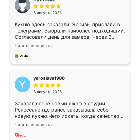
3 августа 2026
Кухню здесь заказали. Эскизы прислали в
телеграмм. Выбрали наиболее подходящий.
Согласовали день для замера. Через 3
недели кухня была уже готова. Остались
Читать полностью
довольны работой. Спасибо Ренессанс
мебель за качественную работу!
yaroslava1986
3 августа 2026
Заказала себе новый шкаф в студии
Ренессанс где ранее заказывала себе
новую кухню.Чего искать, когда качеством
вполне довольна. Служит кухня уже почти
Читать полностью
два года, нареканий нет.