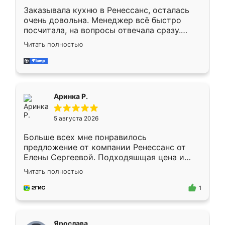
Заказывала кухню в Ренессанс, осталась
очень довольна. Менеджер всё быстро
посчитала, на вопросы отвечала сразу.
Замерщик приехал в субботу, подошёл к
Читать полностью
делу со всей ответственностью. Собрали
за день, ребята работали аккуратно, даже
пыли почти не было. Качество отличное,
ящики ходят плавно, ничего не скрипит.
Всё подошло как влитое.
Аринка Р.
5 августа 2026
Больше всех мне понравилось
предложение от компании Ренессанс от
Елены Сергеевой. Подходяшщая цена и
короткие сроки изготовления. Приехавший
Читать полностью
для замера сотрудник Владислав
предложил по моему эскизу самый
1
подходящий вариант шкафа. Немного его
видоизменил, получилось даже лучше, чем
я хотела.
Ярослава