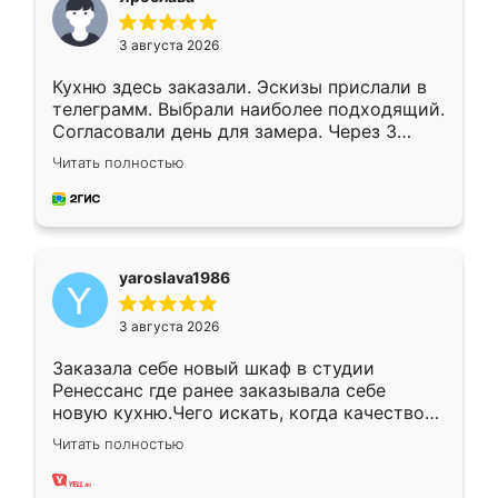
3 августа 2026
Кухню здесь заказали. Эскизы прислали в
телеграмм. Выбрали наиболее подходящий.
Согласовали день для замера. Через 3
недели кухня была уже готова. Остались
Читать полностью
довольны работой. Спасибо Ренессанс
мебель за качественную работу!
yaroslava1986
3 августа 2026
Заказала себе новый шкаф в студии
Ренессанс где ранее заказывала себе
новую кухню.Чего искать, когда качеством
вполне довольна. Служит кухня уже почти
Читать полностью
два года, нареканий нет.