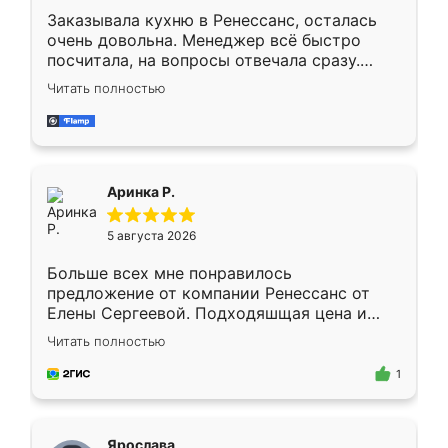
Заказывала кухню в Ренессанс, осталась
очень довольна. Менеджер всё быстро
посчитала, на вопросы отвечала сразу.
Замерщик приехал в субботу, подошёл к
Читать полностью
делу со всей ответственностью. Собрали
за день, ребята работали аккуратно, даже
пыли почти не было. Качество отличное,
ящики ходят плавно, ничего не скрипит.
Всё подошло как влитое.
Аринка Р.
5 августа 2026
Больше всех мне понравилось
предложение от компании Ренессанс от
Елены Сергеевой. Подходяшщая цена и
короткие сроки изготовления. Приехавший
Читать полностью
для замера сотрудник Владислав
предложил по моему эскизу самый
1
подходящий вариант шкафа. Немного его
видоизменил, получилось даже лучше, чем
я хотела.
Ярослава