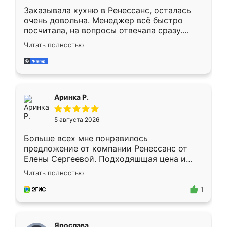
Заказывала кухню в Ренессанс, осталась
очень довольна. Менеджер всё быстро
посчитала, на вопросы отвечала сразу.
Замерщик приехал в субботу, подошёл к
Читать полностью
делу со всей ответственностью. Собрали
за день, ребята работали аккуратно, даже
пыли почти не было. Качество отличное,
ящики ходят плавно, ничего не скрипит.
Всё подошло как влитое.
Аринка Р.
5 августа 2026
Больше всех мне понравилось
предложение от компании Ренессанс от
Елены Сергеевой. Подходяшщая цена и
короткие сроки изготовления. Приехавший
Читать полностью
для замера сотрудник Владислав
предложил по моему эскизу самый
1
подходящий вариант шкафа. Немного его
видоизменил, получилось даже лучше, чем
я хотела.
Ярослава