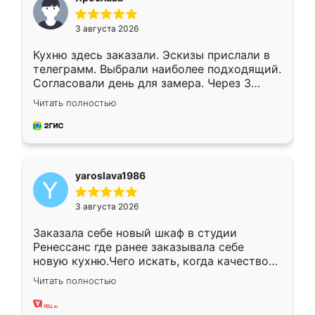
3 августа 2026
Кухню здесь заказали. Эскизы прислали в
телеграмм. Выбрали наиболее подходящий.
Согласовали день для замера. Через 3
недели кухня была уже готова. Остались
Читать полностью
довольны работой. Спасибо Ренессанс
мебель за качественную работу!
yaroslava1986
3 августа 2026
Заказала себе новый шкаф в студии
Ренессанс где ранее заказывала себе
новую кухню.Чего искать, когда качеством
вполне довольна. Служит кухня уже почти
Читать полностью
два года, нареканий нет.