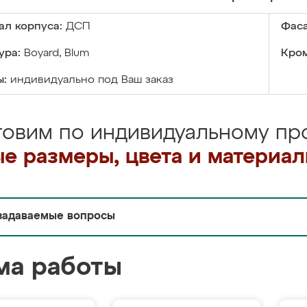
ал корпуса:
ДСП
Фаса
ура:
Boyard, Blum
Кром
ы:
индивидуально под Ваш заказ
товим по индивидуальному про
е размеры, цвета и материа
задаваемые вопросы
ма работы