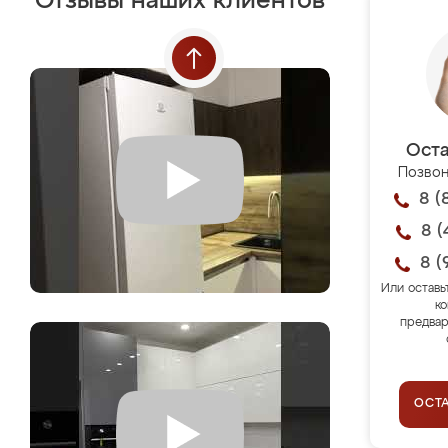
Отзывы наших клиентов
Оста
Позвон
8 (
8 (
8 (
Или оставь
ко
предвар
ОСТ