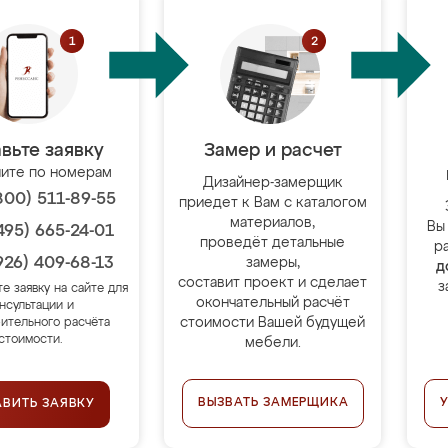
вьте заявку
Замер и расчет
ите по номерам
Дизайнер-замерщик
800) 511-89-55
приедет к Вам с каталогом
материалов,
Вы
495) 665-24-01
проведёт детальные
р
926) 409-68-13
замеры,
д
составит проект и сделает
з
те заявку на сайте для
окончательный расчёт
нсультации и
стоимости Вашей будущей
ительного расчёта
стоимости.
мебели.
ВЫЗВАТЬ ЗАМЕРЩИКА
АВИТЬ ЗАЯВКУ