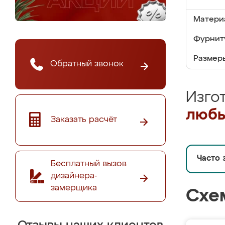
Матери
Фурнит
Размер
Обратный звонок
Изго
любы
Заказать расчёт
Часто 
Бесплатный вызов
дизайнера-
замерщика
Схе