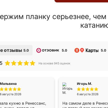
ержим планку серьезнее, чем
катани
е отзывы
5.0
5.0
5.0
5
На основе
945
оценок
Мальвина
Игорь М.
6 августа 2026
6 августа 2026
ала кухню в Ренессанс,
На самом деле в Ренес