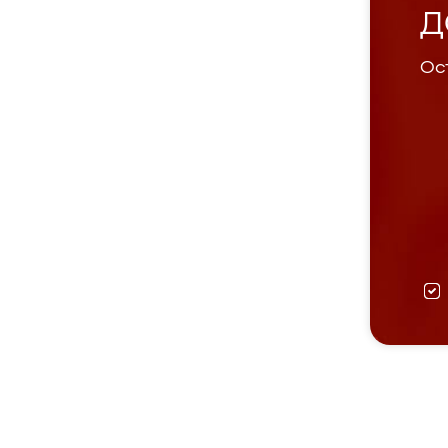
Д
Ост