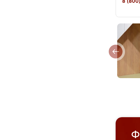
8 (800)
Ф