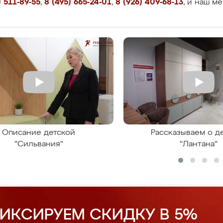
 511-89-55
,
8 (495) 665-24-01
,
8 (926) 409-68-13
, и наш м
Описание детской
Рассказываем о д
"Сильвания"
"Лантана"
ИКСИРУЕМ СКИДКУ В 5%