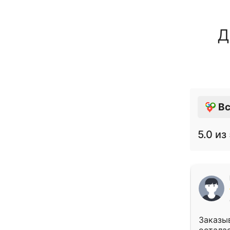
Д
Вс
5.0
из 
Заказыв