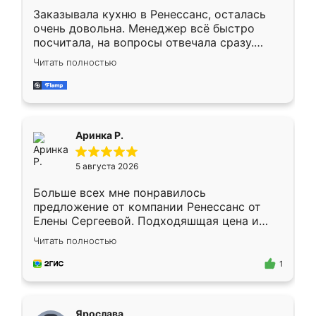
Заказывала кухню в Ренессанс, осталась
очень довольна. Менеджер всё быстро
посчитала, на вопросы отвечала сразу.
Замерщик приехал в субботу, подошёл к
Читать полностью
делу со всей ответственностью. Собрали
за день, ребята работали аккуратно, даже
пыли почти не было. Качество отличное,
ящики ходят плавно, ничего не скрипит.
Всё подошло как влитое.
Аринка Р.
5 августа 2026
Больше всех мне понравилось
предложение от компании Ренессанс от
Елены Сергеевой. Подходяшщая цена и
короткие сроки изготовления. Приехавший
Читать полностью
для замера сотрудник Владислав
предложил по моему эскизу самый
1
подходящий вариант шкафа. Немного его
видоизменил, получилось даже лучше, чем
я хотела.
Ярослава