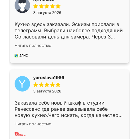
3 августа 2026
Кухню здесь заказали. Эскизы прислали в
телеграмм. Выбрали наиболее подходящий.
Согласовали день для замера. Через 3
недели кухня была уже готова. Остались
Читать полностью
довольны работой. Спасибо Ренессанс
мебель за качественную работу!
yaroslava1986
3 августа 2026
Заказала себе новый шкаф в студии
Ренессанс где ранее заказывала себе
новую кухню.Чего искать, когда качеством
вполне довольна. Служит кухня уже почти
Читать полностью
два года, нареканий нет.