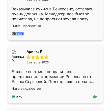
мебели буду заказывать только здесь.
Заказывала кухню в Ренессанс, осталась
очень довольна. Менеджер всё быстро
посчитала, на вопросы отвечала сразу.
Замерщик приехал в субботу, подошёл к
Читать полностью
делу со всей ответственностью. Собрали
за день, ребята работали аккуратно, даже
пыли почти не было. Качество отличное,
ящики ходят плавно, ничего не скрипит.
Всё подошло как влитое.
Аринка Р.
5 августа 2026
Больше всех мне понравилось
предложение от компании Ренессанс от
Елены Сергеевой. Подходяшщая цена и
короткие сроки изготовления. Приехавший
Читать полностью
для замера сотрудник Владислав
предложил по моему эскизу самый
1
подходящий вариант шкафа. Немного его
видоизменил, получилось даже лучше, чем