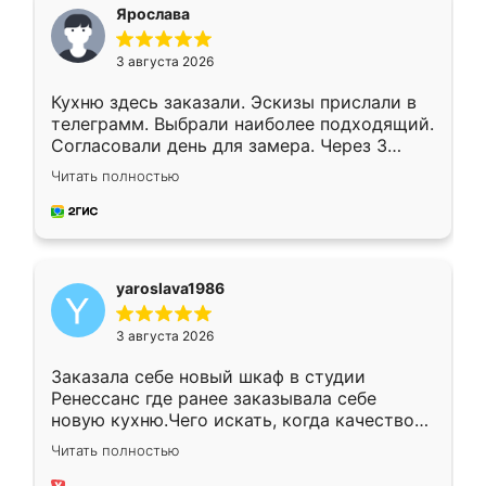
я хотела.
Ярослава
3 августа 2026
Кухню здесь заказали. Эскизы прислали в
телеграмм. Выбрали наиболее подходящий.
Согласовали день для замера. Через 3
недели кухня была уже готова. Остались
Читать полностью
довольны работой. Спасибо Ренессанс
мебель за качественную работу!
yaroslava1986
3 августа 2026
Заказала себе новый шкаф в студии
Ренессанс где ранее заказывала себе
новую кухню.Чего искать, когда качеством
вполне довольна. Служит кухня уже почти
Читать полностью
два года, нареканий нет.