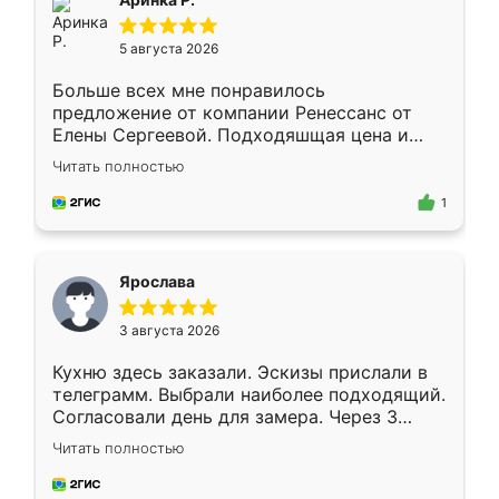
5 августа 2026
Больше всех мне понравилось
предложение от компании Ренессанс от
Елены Сергеевой. Подходяшщая цена и
короткие сроки изготовления. Приехавший
Читать полностью
для замера сотрудник Владислав
предложил по моему эскизу самый
1
подходящий вариант шкафа. Немного его
видоизменил, получилось даже лучше, чем
я хотела.
Ярослава
3 августа 2026
Кухню здесь заказали. Эскизы прислали в
телеграмм. Выбрали наиболее подходящий.
Согласовали день для замера. Через 3
недели кухня была уже готова. Остались
Читать полностью
довольны работой. Спасибо Ренессанс
мебель за качественную работу!