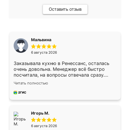
Оставить отзыв
Мальвина
6 августа 2026
Заказывала кухню в Ренессанс, осталась
очень довольна. Менеджер всё быстро
посчитала, на вопросы отвечала сразу.
Замерщик приехал в субботу, подошёл к
Читать полностью
делу со всей ответственностью. Собрали
за день, ребята работали аккуратно, даже
пыли почти не было. Качество отличное,
ящики ходят плавно, ничего не скрипит.
Всё подошло как влитое.
Игорь М.
6 августа 2026