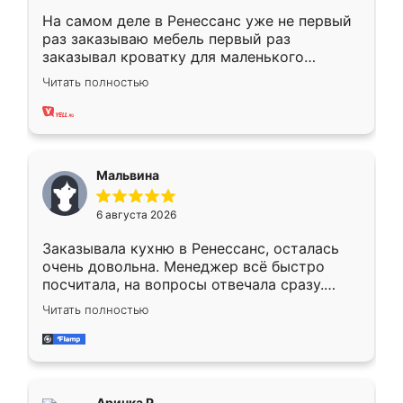
На самом деле в Ренессанс уже не первый
раз заказываю мебель первый раз
заказывал кроватку для маленького
ребёнка при его рождении ,во второй раз
Читать полностью
заказал шкаф-купе. По качеству очень
хорошее сборка достаточно быстрая,
также адекватные цены. До этого
сравнивал с разными конкурентами в этом
сегменте ,выбор у конкурентов куда
Мальвина
меньше, здесь же он более разнообразный.
Мне нравится ,если что-то потребуется из
6 августа 2026
мебели буду заказывать только здесь.
Заказывала кухню в Ренессанс, осталась
очень довольна. Менеджер всё быстро
посчитала, на вопросы отвечала сразу.
Замерщик приехал в субботу, подошёл к
Читать полностью
делу со всей ответственностью. Собрали
за день, ребята работали аккуратно, даже
пыли почти не было. Качество отличное,
ящики ходят плавно, ничего не скрипит.
Всё подошло как влитое.
Аринка Р.