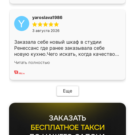
yaroslava1986
3 августа 2026
Заказала себе новый шкаф в студии
Ренессанс где ранее заказывала себе
новую кухню.Чего искать, когда качеством
вполне довольна. Служит кухня уже почти
Читать полностью
два года, нареканий нет.
Еще
ЗАКАЗАТЬ
БЕСПЛАТНОЕ ТАКСИ