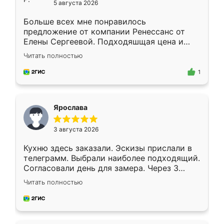
5 августа 2026
Больше всех мне понравилось
предложение от компании Ренессанс от
Елены Сергеевой. Подходяшщая цена и
короткие сроки изготовления. Приехавший
Читать полностью
для замера сотрудник Владислав
предложил по моему эскизу самый
1
подходящий вариант шкафа. Немного его
видоизменил, получилось даже лучше, чем
я хотела.
Ярослава
3 августа 2026
Кухню здесь заказали. Эскизы прислали в
телеграмм. Выбрали наиболее подходящий.
Согласовали день для замера. Через 3
недели кухня была уже готова. Остались
Читать полностью
довольны работой. Спасибо Ренессанс
мебель за качественную работу!