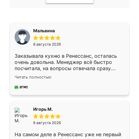
Мальвина
6 августа 2026
Заказывала кухню в Ренессанс, осталась
очень довольна. Менеджер всё быстро
посчитала, на вопросы отвечала сразу.
Замерщик приехал в субботу, подошёл к
Читать полностью
делу со всей ответственностью. Собрали
за день, ребята работали аккуратно, даже
пыли почти не было. Качество отличное,
ящики ходят плавно, ничего не скрипит.
Всё подошло как влитое.
Игорь М.
6 августа 2026
На самом деле в Ренессанс уже не первый