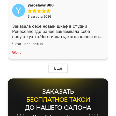
yaroslava1986
3 августа 2026
Заказала себе новый шкаф в студии
Ренессанс где ранее заказывала себе
новую кухню.Чего искать, когда качеством
вполне довольна. Служит кухня уже почти
Читать полностью
два года, нареканий нет.
Еще
ЗАКАЗАТЬ
БЕСПЛАТНОЕ ТАКСИ
ДО НАШЕГО САЛОНА