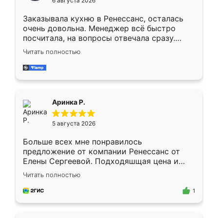
6 августа 2026
мебели буду заказывать только здесь.
Заказывала кухню в Ренессанс, осталась
очень довольна. Менеджер всё быстро
посчитала, на вопросы отвечала сразу.
Замерщик приехал в субботу, подошёл к
Читать полностью
делу со всей ответственностью. Собрали
за день, ребята работали аккуратно, даже
пыли почти не было. Качество отличное,
ящики ходят плавно, ничего не скрипит.
Всё подошло как влитое.
Аринка Р.
5 августа 2026
Больше всех мне понравилось
предложение от компании Ренессанс от
Елены Сергеевой. Подходяшщая цена и
короткие сроки изготовления. Приехавший
Читать полностью
для замера сотрудник Владислав
предложил по моему эскизу самый
1
подходящий вариант шкафа. Немного его
видоизменил, получилось даже лучше, чем