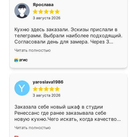
я хотела.
Ярослава
3 августа 2026
Кухню здесь заказали. Эскизы прислали в
телеграмм. Выбрали наиболее подходящий.
Согласовали день для замера. Через 3
недели кухня была уже готова. Остались
Читать полностью
довольны работой. Спасибо Ренессанс
мебель за качественную работу!
yaroslava1986
3 августа 2026
Заказала себе новый шкаф в студии
Ренессанс где ранее заказывала себе
новую кухню.Чего искать, когда качеством
вполне довольна. Служит кухня уже почти
Читать полностью
два года, нареканий нет.